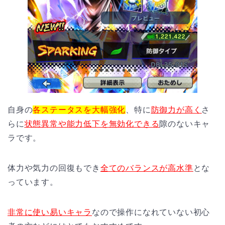
自身の
各ステータスを大幅強化
、特に
防御力が高く
さ
らに
状態異常や能力低下を無効化できる
隙のないキャ
ラです。
体力や気力の回復もでき
全てのバランスが高水準
とな
っています。
非常に使い易いキャラ
なので操作になれていない初心