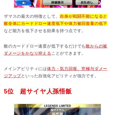
ザマスの最大の特徴として、
自身が戦闘不能になると
敵全体にカードドロー速度低下や体力被回復量の低下
など能力を低下させる効果を持つ点です。
敵のカードドロー速度が低下するだけでも
敵からの被
ダメージをかなり抑える
ことができます。
メインアビリティには
体力・気力回復、究極与ダメー
ジアップ
といった自強化アビリティが強力です。
5位 超サイヤ人孫悟飯