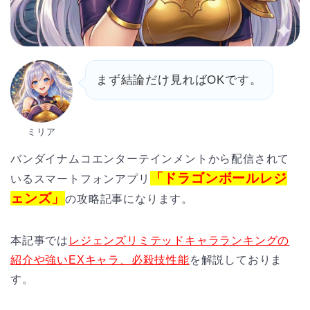
まず結論だけ見ればOKです。
ミリア
バンダイナムコエンターテインメントから配信されて
「ドラゴンボールレジ
いるスマートフォンアプリ
ェンズ」
の攻略記事になります。
本記事では
レジェンズ
リミテッドキャラ
ランキングの
紹介や強いEXキャラ、必殺技性能
を解説しておりま
す。