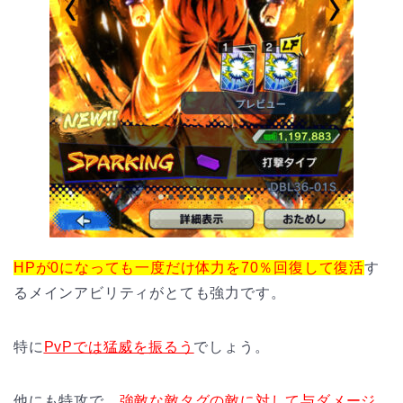
HPが0になっても一度だけ体力を70％回復して復活
す
るメインアビリティがとても強力です。
特に
PvPでは猛威を振るう
でしょう。
他にも特攻で、
強敵な敵タグの敵に対して与ダメージ