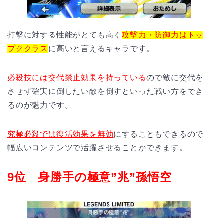
打撃に対する性能がとても高く
攻撃力・防御力はトッ
プククラス
に高いと言えるキャラです。
必殺技には交代禁止効果を持っている
ので敵に交代を
させず確実に倒したい敵を倒すといった戦い方をでき
るのが魅力です。
究極必殺では復活効果を無効
にすることもできるので
幅広いコンテンツで活躍させることができます。
9位 身勝手の極意”兆”孫悟空