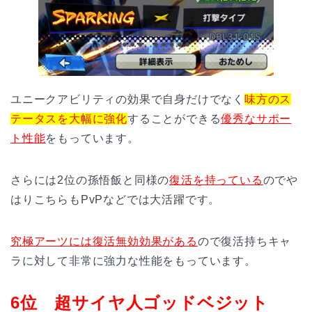
ユニークアビリティの効果で自身だけでなく
味方のス
テータスを大幅に強化
することができる
優秀なサポー
ト性能
をもっています。
さらには2位の孫悟飯と同様の
復活を持っている
のでや
はりこちらもPvPなどでは大活躍です。
究極アーツには復活無効効果がある
ので復活持ちキャ
ラに対して非常に強力な性能をもっています。
6位 超サイヤ人ゴッドベジット