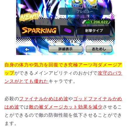
自身の体力や気力を回復でき究極アーツ与ダメージア
ップ
ができるメインアビリティのおかげで
攻守のバラ
ンスがとても優れた
キャラです。
必殺の
ファイナルかめはめ波
や
ゴッドファイナルかめ
はめ波
では
敵の被ダメージカット効果を減少
させるこ
とができるので敵の防御性能を低下させることができ
ます。