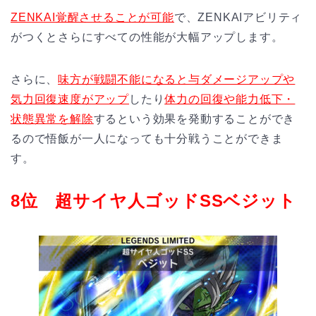
ZENKAI覚醒させることが可能
で、ZENKAIアビリティ
がつくとさらにすべての性能が大幅アップします。
さらに、
味方が戦闘不能になると与ダメージアップや
気力回復速度がアップ
したり
体力の回復や能力低下・
状態異常を解除
するという効果を発動することができ
るので悟飯が一人になっても十分戦うことができま
す。
8位 超サイヤ人ゴッドSSベジット