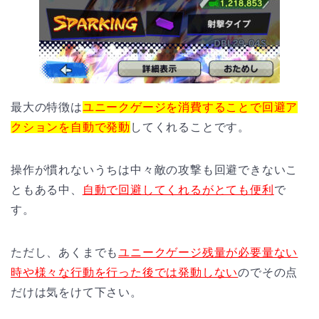
最大の特徴は
ユニークゲージを消費することで回避ア
クションを自動で発動
してくれることです。
操作が慣れないうちは中々敵の攻撃も回避できないこ
ともある中、
自動で回避してくれるがとても便利
で
す。
ただし、あくまでも
ユニークゲージ残量が必要量ない
時や様々な行動を行った後では発動しない
のでその点
だけは気をけて下さい。