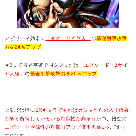
アビリティ効果：
「タグ：サイヤ人」
の
基礎射撃攻撃
力を24％アップ
★3まで限界突破で同タグまたは
「エピソード：Zサイ
ヤ人編」
の
基礎射撃攻撃力を26％アップ
上記では特に
EXキャラであればガシャからの入手機会
も多く所持しているいる可能性が高そう
かつ、悟空の
エピソードや属性の攻撃力アップ倍率も高い
のでおす
すめです。