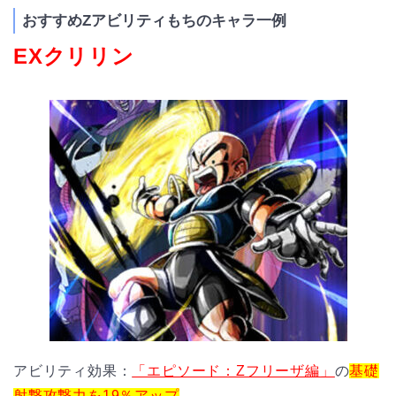
おすすめZアビリティもちのキャラ一例
EXクリリン
アビリティ効果：
「エピソード：Zフリーザ編」
の
基礎
射撃攻撃力を19％アップ