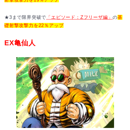
★3まで限界突破で
「エピソード：Zフリーザ編」
の
基
礎射撃攻撃力を22％アップ
EX亀仙人