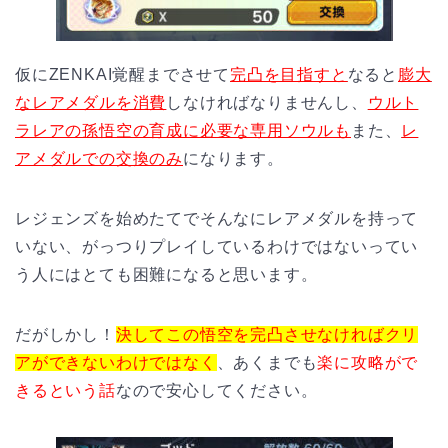
仮にZENKAI覚醒までさせて
完凸を目指すと
なると
膨大
なレアメダルを消費
しなければなりませんし、
ウルト
ラレアの孫悟空の育成に必要な専用ソウルも
また、
レ
アメダルでの交換のみ
になります。
レジェンズを始めたてでそんなにレアメダルを持って
いない、がっつりプレイしているわけではないってい
う人にはとても困難になると思います。
だがしかし！
決してこの悟空を完凸させなければクリ
アができないわけではなく
、あくまでも
楽に攻略がで
きるという話
なので安心してください。