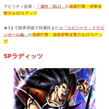
アビリティ効果：
「属性：BLU」
の
基礎打撃・射撃攻
撃力を20％アップ
★3まで限界突破で同属性または
「エピソード：ドラゴ
ンボール編」
の
基礎打撃・基礎射撃攻撃力を22％アッ
プ
SPラディッツ