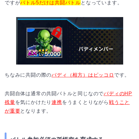
ですが
バトル5だけは共闘バトル
となっています。
ちなみに共闘の際の
バディ（相方）はピッコロ
です。
共闘自体は通常の共闘バトルと同じなので
バディのHP
残量
を気にかけたり
連携
をうまくとりながら
戦うこと
が重要
となります。