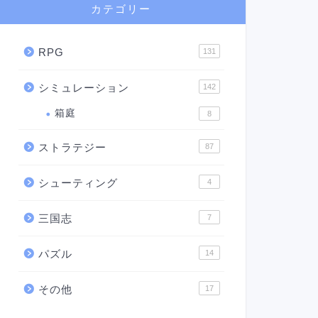
カテゴリー
RPG
131
シミュレーション
142
箱庭
8
ストラテジー
87
シューティング
4
三国志
7
パズル
14
その他
17