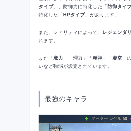
タイプ
」、防御力に特化した「
防御タイ
特化した「
HPタイプ
」があります。
また、レアリティによって、
レジェンダ
れます。
また「
魔力
」「
理力
」「
精神
」「
虚空
」
いなど強弱が設定されています。
最強のキャラ