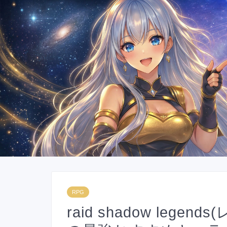
RPG
raid shadow leg