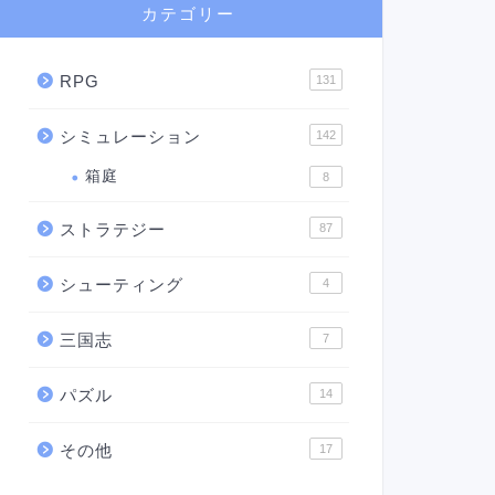
カテゴリー
RPG
131
シミュレーション
142
箱庭
8
ストラテジー
87
シューティング
4
三国志
7
パズル
14
その他
17