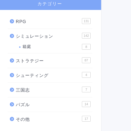
カテゴリー
RPG
131
シミュレーション
142
箱庭
8
ストラテジー
87
シューティング
4
三国志
7
パズル
14
その他
17