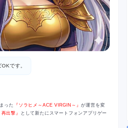
OKです。
しまった
『ソラヒメ～ACE VIRGIN～』
が運営を変
：再出撃』
として新たにスマートフォンアプリゲー