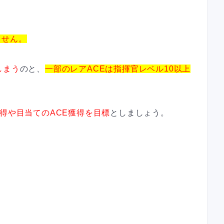
。
ません。
しまう
のと、
一部のレアACEは指揮官レベル10以上
獲得や目当てのACE獲得を目標
としましょう。
。